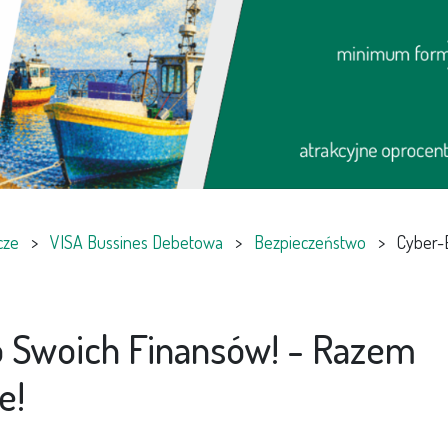
Portal kartosfera
Portal do zarządzania kartami debetowymi Kar
kartoSFERA
icze
>
VISA Bussines Debetowa
>
Bezpieczeństwo
>
Cyber-
 Swoich Finansów! - Razem
e!