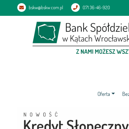
bskw@bskw.com.pl
071 36-46-920
Oferta
Be