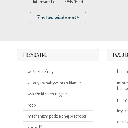
Informacja Pon. - Pt.: 8:15-16:00
Zostaw wiadomość
PRZYDATNE
TWÓJ 
ważne telefony
banko
zasady rozpatrywania reklamacji
inform
banku
wskaźniki referencyjne
polity
rodo
licyta
mechanizm podzielonej płatności
odset
api psd2