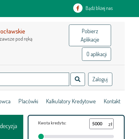
Bądź bliżej nas
rocławskie
Pobierz
zawsze pod ręką
Aplikacje
O aplikacji
wskie
Zaloguj
od ręką
łowca
Placówki
Kalkulatory Kredytowe
Kontakt