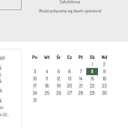
Całodobowa
(Koszt połączenia wg stawki operatora)
Pn
Wt
Śr
Cz
Pt
Sb
Nd
NBP
1
2
%
3
4
5
6
7
8
9
%
10
11
12
13
14
15
16
%
17
18
19
20
21
22
23
%
24
25
26
27
28
29
30
31
%
ki
04-03-