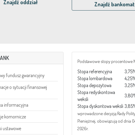
Znajdź oddział
Znajdź bankomat
BANK
Podstawowe stopy procentowe 
Stopa referencyjna
3,75
wy fundusz gwarancyjny
Stopa lombardowa
4,25
Stopa depozytowa
3,25
acje o sytuacji finansowej
Stopa redyskontowa
3,80
weksli
ka informacyjna
Stopa dyskontowa weksli
3,85
wprowadzone decyzją Rady Polity
cje komornicze
Pieniężnej, obowiązują od dnia 
ki ustawowe
2026r.