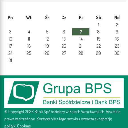
Pn
Wt
Śr
Cz
Pt
Sb
Nd
1
2
3
4
5
6
7
8
9
10
11
12
13
14
15
16
17
18
19
20
21
22
23
24
25
26
27
28
29
30
31
© Copyright 2026 Bank Spółdzielczy w Kątach Wrocławskich. Wszelkie
prawa zastrzeżone. Korzystanie z tego serwisu oznacza akceptację
polityki Cookies