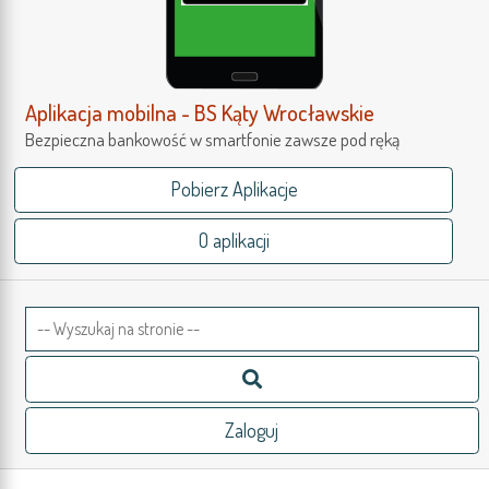
Aplikacja mobilna - BS Kąty Wrocławskie
Bezpieczna bankowość w smartfonie zawsze pod ręką
Pobierz Aplikacje
O aplikacji
Bankowość elektroniczna
Aplikacja mobilna - BS Kąty Wrocławskie
Bezpieczna bankowość w smartfonie zawsze pod ręką
Klienci indywidualni i przedsiebiorcy
eBankNet
Zaloguj
Pobierz aplikację mobilną BS Kąty Wrocławskie
Nowa Bankowość korporacyjna eCorpoNet