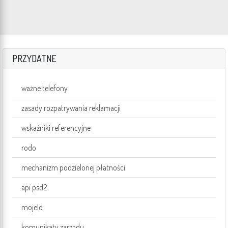
PRZYDATNE
ważne telefony
zasady rozpatrywania reklamacji
wskaźniki referencyjne
rodo
mechanizm podzielonej płatności
api psd2
mojeId
komunikaty zarządu